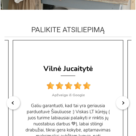
PALIKITE ATSILIEPIMĄ
Vilnė Jucaitytė
Apžvalga iš Google
Galiu garantuoti, kad tai yra geriausia
parduotuvė Šiauliuose :) Viskas LT kūrėjų (
juos turime labiausiai palaikyti ir rinktis jų
nuostabius darbus 💚), labai stilingi
drabužiai, tikrai gera kokybė, aptarnavimas
maksimaliai aukštam lygyje, pati