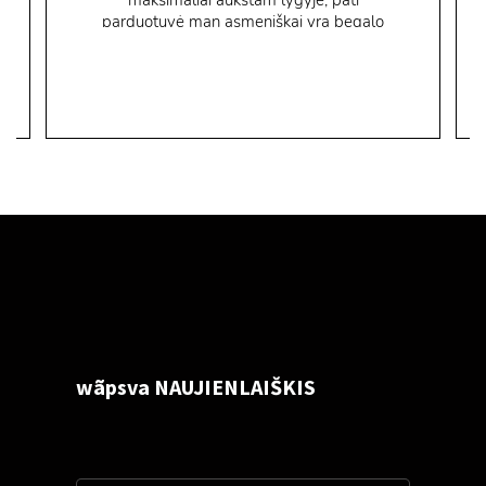
parduotuvė man asmeniškai yra begalo
jauki ir stilinga. Išskirtinė padėka Eitvydui,
nes atėjus visada gaunu patarimų,
pagalbos renkantis ir tai yra žmogus, kuris,
mane visada gelbėja ekstra skubiems
vakarėlių aprangos poreikiams ( ne kartą
esu papuošta ir į vakarėlį tiesiai iš
parduotuvės išvykau 🫣) AČIŪ!!! Irmina, tau
labai dėkoju, kad Šiauliams sukūrei tokią
vietą, kurioje vien stiliovi drabužiai 👏 Jūs
nuostabūs💚 Kas dar neapsilankėte,
skubam ten, nes tik apsilankę suprasite,
kad ir Šiauliuose yra vieta kur gali puikiai
apsipirkti :)